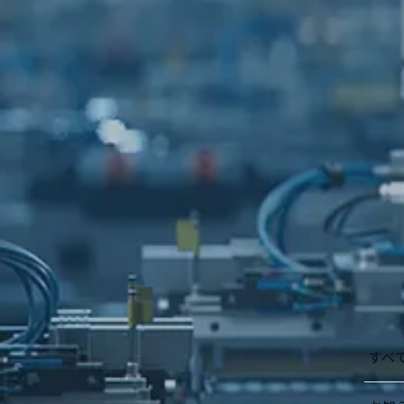
展示会情報
2025/12/10
Cate
【ニデック】工作機械テクニカルセンタ
すべ
ー オープニングフェア開催のご案
内 2026/2/5(木)～2/12(木)