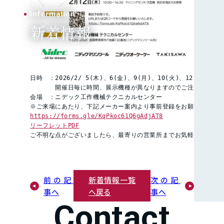
Information
新着情報
日時　：2026/2/ 5(木)、6(金)、9(月)、10(火)、12(木)

　　　　開催日毎に時間、展示機種が異なりますのでご注意ください
会場　：ニデック工作機械テクニカルセンター　

https://forms.gle/KqPkoc61Q6gAdjAT8
リーフレットPDF
ご不明な点がございましたら、最寄りの営業所までお気軽にお問い
前の記
新着情報一覧
次の記
事へ
へ戻る
事へ
Contact