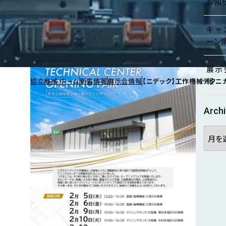
お知
キャ
ーン
展示
報
協立機械 ホーム
新着情報
展示会情報
【ニデック】工作機械テクニカ
Arch