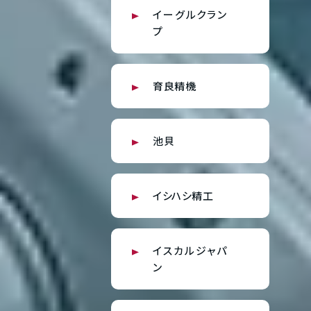
イーグルクラン
プ
育良精機
池貝
イシハシ精工
イスカルジャパ
ン