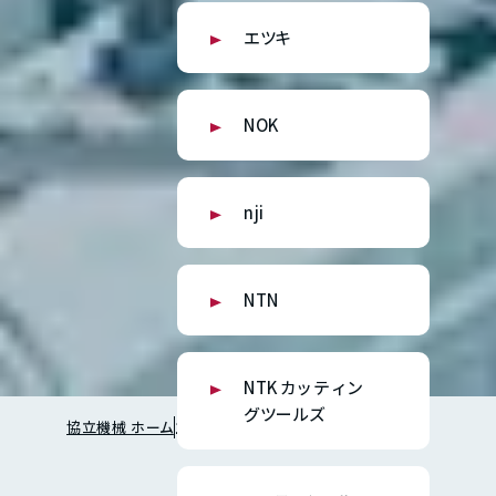
エツキ
NOK
nji
NTN
NTKカッティン
グツールズ
協立機械 ホーム
主要取扱メーカー