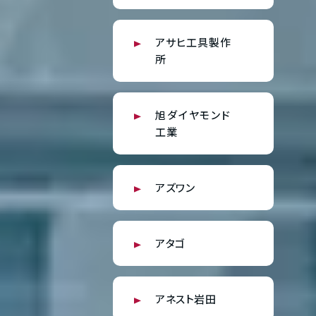
アサヒ工具製作
所
旭ダイヤモンド
工業
アズワン
アタゴ
アネスト岩田