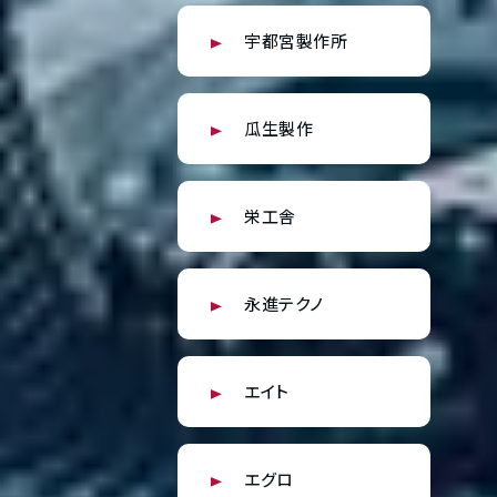
宇都宮製作所
瓜生製作
栄工舎
永進テクノ
エイト
エグロ