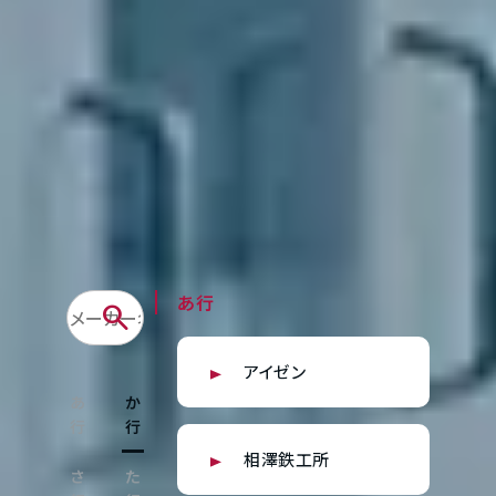
あ行
search
アイゼン
あ
か
行
行
相澤鉄工所
さ
た