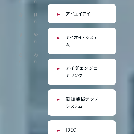
行
行
アイエイアイ
な
は
行
行
ま
や
アイオイ・システ
行
行
ム
ら
わ
行
行
アイダエンジニ
アリング
愛知機械テクノ
システム
IDEC